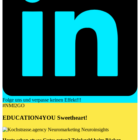
Folge uns und verpasse keinen Effekt!!!
#NMI2GO
EDUCATION4YOU
Sweetheart
!