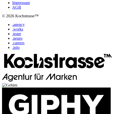
Impressum
AGB
© 2026 Kochstrasse™
.agency
.works
.team
.neuro
.careers
.info