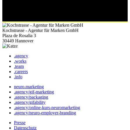
Kochstrasse - Agentur für Marken GmbH
Plaza de Rosalia 3
30449 Hannover
.agency
.works
.team
.careers
.info
neuro.marketing
.agency/gif-marketing
.agency/packaging
.agency/gifability
.agency/online-kurs-neuromarketing
.agency/neuro-employer-branding
Presse
Datenschutz