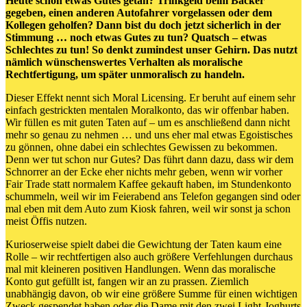
Heute schon etwas Gutes getan? Trinkgeld beim Bäcker
gegeben, einen anderen Autofahrer vorgelassen oder dem
Kollegen geholfen? Dann bist du doch jetzt sicherlich in der
Stimmung … noch etwas Gutes zu tun? Quatsch – etwas
Schlechtes zu tun! So denkt zumindest unser Gehirn. Das nutzt
nämlich wünschenswertes Verhalten als moralische
Rechtfertigung, um später unmoralisch zu handeln.
Dieser Effekt nennt sich Moral Licensing. Er beruht auf einem sehr
einfach gestrickten mentalen Moralkonto, das wir offenbar haben.
Wir füllen es mit guten Taten auf – um es anschließend dann nicht
mehr so genau zu nehmen … und uns eher mal etwas Egoistisches
zu gönnen, ohne dabei ein schlechtes Gewissen zu bekommen.
Denn wer tut schon nur Gutes? Das führt dann dazu, dass wir dem
Schnorrer an der Ecke eher nichts mehr geben, wenn wir vorher
Fair Trade statt normalem Kaffee gekauft haben, im Stundenkonto
schummeln, weil wir im Feierabend ans Telefon gegangen sind oder
mal eben mit dem Auto zum Kiosk fahren, weil wir sonst ja schon
meist Öffis nutzen.
Kurioserweise spielt dabei die Gewichtung der Taten kaum eine
Rolle – wir rechtfertigen also auch größere Verfehlungen durchaus
mal mit kleineren positiven Handlungen. Wenn das moralische
Konto gut gefüllt ist, fangen wir an zu prassen. Ziemlich
unabhängig davon, ob wir eine größere Summe für einen wichtigen
Zweck gespendet haben oder die Dame mit den zwei Light-Joghurts