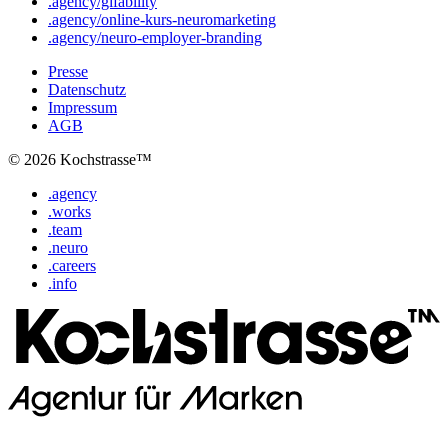
.agency/gifability
.agency/online-kurs-neuromarketing
.agency/neuro-employer-branding
Presse
Datenschutz
Impressum
AGB
© 2026 Kochstrasse™
.agency
.works
.team
.neuro
.careers
.info