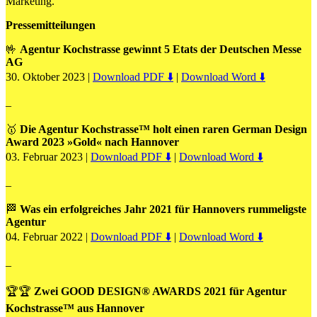
Marketing.
Pressemitteilungen
🤟
Agentur Kochstrasse gewinnt 5 Etats der Deutschen Messe
AG
30. Oktober 2023 |
Download PDF ⬇️
|
Download Word ⬇️
–
🥇
Die Agentur Kochstrasse™ holt einen raren German Design
Award 2023 »Gold« nach Hannover
03. Februar 2023 |
Download PDF ⬇️
|
Download Word ⬇️
–
🏁
Was ein erfolgreiches Jahr 2021 für Hannovers rummeligste
Agentur
04. Februar 2022 |
Download PDF ⬇️
|
Download Word ⬇️
–
🏆🏆
Zwei GOOD DESIGN® AWARDS 2021 für Agentur
Kochstrasse™ aus Hannover