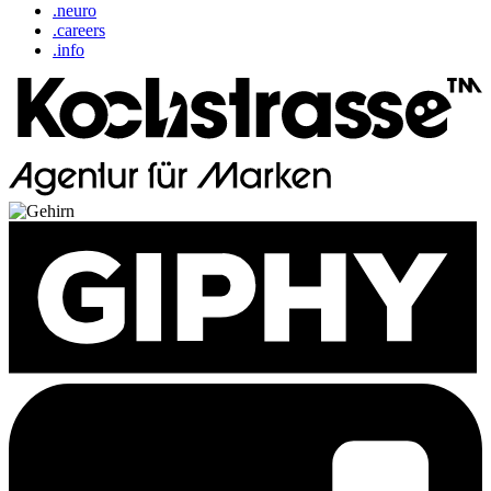
.neuro
.careers
.info