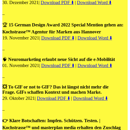
30. Dezember 2021|
Download PDF ⬇️
|
Download Word ⬇️
–
🏆
15 German Design Award 2022 Special Mention gehen an:
Kochstrasse™ Agentur für Marken aus Hannover
19. November 2021|
Download PDF ⬇️
|
Download Word ⬇️
–
🧠
Neuromarketing erlaubt neue Sicht auf die e-Mobilität
01. November 2021|
Download PDF ⬇️
|
Download Word ⬇️
–
💥 To GIF or not to GIF? Das ist längst nicht mehr die
Frage. GIFs schaffen Kontext und machen Marke.
29. Oktober 2021|
Download PDF ⬇️
|
Download Word ⬇️
–
👉 Klare Botschaften: Impfen. Schützen. Testen. |
Kochstrasse™ und masterplan media erhalten den Zuschlag