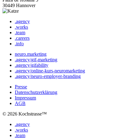
30449 Hannover
.agency
.works
.team
.careers
.info
neuro.marketing
.agency/gif-marketing
.agency/gifability
.agency/online-kurs-neuromarketing
.agency/neuro-employer-branding
Presse
Datenschutz­erklärung
Impressum
AGB
© 2026 Kochstrasse™
.agency
.works
.team