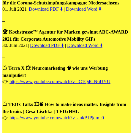
für die Corona-Schutzimpfungskampagne Niedersachsens
01. Juli 2021|
Download PDF ⬇️
|
Download Word ⬇️
–
🏆 Kochstrasse™ Agentur für Marken gewinnt ABC-AWARD
2021 für Corporate Automotive Mobility GIFs
30. Juni 2021|
Download PDF ⬇️
|
Download Word ⬇️
–
📺
Terra X 💥 Neuromarketing 🧠 wie uns Werbung
manipuliert
👉
https://www.youtube.com/watch?v=tC1Q4GN6UYU
–
📺
TEDx Talks 💥🧠 How to make ideas matter. Insights from
the brain. | Gesa Lischka | TEDxHHL
👉
https://www.youtube.com/watch?v=aukBJPjdm_0
–