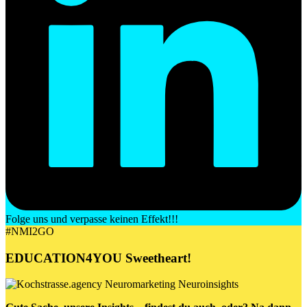
Folge uns und verpasse keinen Effekt!!!
#NMI2GO
EDUCATION4YOU
Sweetheart
!