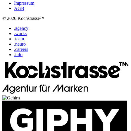
Impressum
AGB
© 2026 Kochstrasse™
.agency
.works
.team
.neuro
.careers
.info