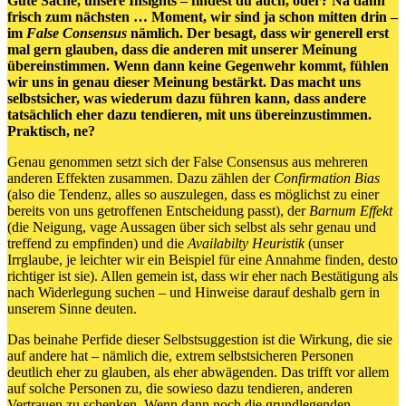
Gute Sache, unsere Insights – findest du auch, oder? Na dann
frisch zum nächsten … Moment, wir sind ja schon mitten drin –
im
False Consensus
nämlich. Der besagt, dass wir generell erst
mal gern glauben, dass die anderen mit unserer Meinung
übereinstimmen. Wenn dann keine Gegenwehr kommt, fühlen
wir uns in genau dieser Meinung bestärkt. Das macht uns
selbstsicher, was wiederum dazu führen kann, dass andere
tatsächlich eher dazu tendieren, mit uns übereinzustimmen.
Praktisch, ne?
Genau genommen setzt sich der False Consensus aus mehreren
anderen Effekten zusammen. Dazu zählen der
Confirmation Bias
(also die Tendenz, alles so auszulegen, dass es möglichst zu einer
bereits von uns getroffenen Entscheidung passt), der
Barnum Effekt
(die Neigung, vage Aussagen über sich selbst als sehr genau und
treffend zu empfinden) und die
Availabilty Heuristik
(unser
Irrglaube, je leichter wir ein Beispiel für eine Annahme finden, desto
richtiger ist sie). Allen gemein ist, dass wir eher nach Bestätigung als
nach Widerlegung suchen – und Hinweise darauf deshalb gern in
unserem Sinne deuten.
Das beinahe Perfide dieser Selbstsuggestion ist die Wirkung, die sie
auf andere hat – nämlich die, extrem selbstsicheren Personen
deutlich eher zu glauben, als eher abwägenden. Das trifft vor allem
auf solche Personen zu, die sowieso dazu tendieren, anderen
Vertrauen zu schenken. Wenn dann noch die grundlegenden