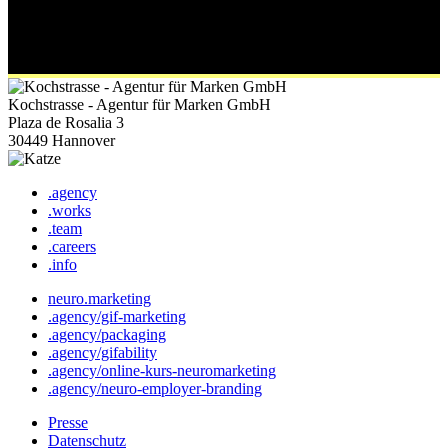
Kochstrasse - Agentur für Marken GmbH
Plaza de Rosalia 3
30449 Hannover
.agency
.works
.team
.careers
.info
neuro.marketing
.agency/gif-marketing
.agency/packaging
.agency/gifability
.agency/online-kurs-neuromarketing
.agency/neuro-employer-branding
Presse
Datenschutz