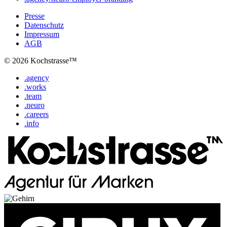
Presse
Datenschutz
Impressum
AGB
© 2026 Kochstrasse™
.agency
.works
.team
.neuro
.careers
.info