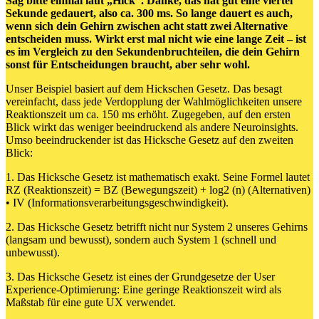
Sag bitte einmal laut „Hick“. Danke, das hat gut eine viertel
Sekunde gedauert, also ca. 300 ms. So lange dauert es auch,
wenn sich dein Gehirn zwischen acht statt zwei Alternative
entscheiden muss. Wirkt erst mal nicht wie eine lange Zeit – ist
es im Vergleich zu den Sekundenbruchteilen, die dein Gehirn
sonst für Entscheidungen braucht, aber sehr wohl.
Unser Beispiel basiert auf dem Hickschen Gesetz. Das besagt
vereinfacht, dass jede Verdopplung der Wahlmöglichkeiten unsere
Reaktionszeit um ca. 150 ms erhöht. Zugegeben, auf den ersten
Blick wirkt das weniger beeindruckend als andere Neuroinsights.
Umso beeindruckender ist das Hicksche Gesetz auf den zweiten
Blick:
1. Das Hicksche Gesetz ist mathematisch exakt. Seine Formel lautet
RZ (Reaktionszeit) = BZ (Bewegungszeit) + log2 (n) (Alternativen)
• IV (Informationsverarbeitungsgeschwindigkeit).
2. Das Hicksche Gesetz betrifft nicht nur System 2 unseres Gehirns
(langsam und bewusst), sondern auch System 1 (schnell und
unbewusst).
3. Das Hicksche Gesetz ist eines der Grundgesetze der User
Experience-Optimierung: Eine geringe Reaktionszeit wird als
Maßstab für eine gute UX verwendet.