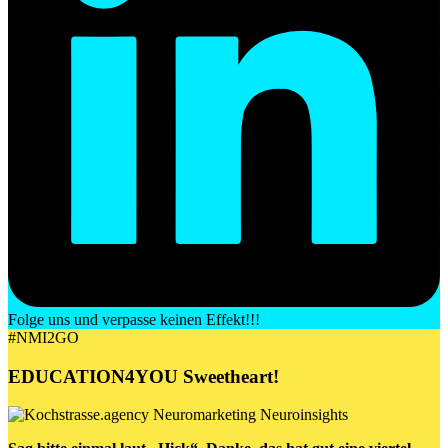
Folge uns und verpasse keinen Effekt!!!
#NMI2GO
EDUCATION4YOU
Sweetheart
!