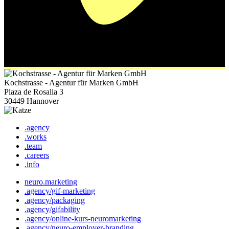
Kochstrasse - Agentur für Marken GmbH
Plaza de Rosalia 3
30449 Hannover
.agency
.works
.team
.careers
.info
neuro.marketing
.agency/gif-marketing
.agency/packaging
.agency/gifability
.agency/online-kurs-neuromarketing
.agency/neuro-employer-branding