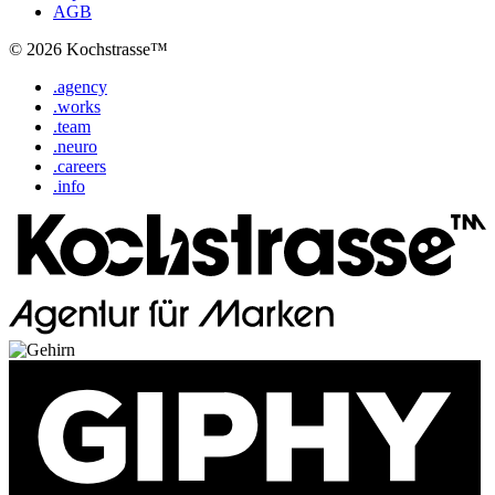
AGB
© 2026 Kochstrasse™
.agency
.works
.team
.neuro
.careers
.info