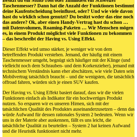
Besitzt du ein Multi-Tool oder zumindest ein Schweizer
Taschenmesser? Dann hat die Anzahl der Funktionen bestimmt
deine Kaufentscheidung beeinflusst, oder? Und wie viele davon
hast du wirklich schon genutzt? Du besitzt weder das eine noch
das andere? Ok, aber einen Handy-Vertrag hast du schon …
mit Datenvolumen, Roaming-Paketen … Wir Menschen mögen
es, in einem Produkt möglichst viele Funktionen zu bekommen
– das beschreibt der Having vs. Using Effekt.
Dieser Effekt wird umso stärker, je weniger wir von dem
betreffenden Produkt verstehen. Jemand, der häufig mit einem
Taschenmesser umgeht, begnügt sich häufiger mit der Klinge (und
vielleicht noch dem Schrauben- und dem Korkenzieher), jemand mit
technischem Verständnis kann eher abschätzen, wie viele Daten sein
Mobilvertrag tatsächlich braucht – und die wenigsten, die tatsächlich
offroad fahren, würden sich je einen SUV kaufen.
Der Having vs. Using Effekt basiert darauf, dass wir die vielen
Funktionen einfach als Indikator für ein hochwertiges Produkt
nutzen. So ersparen wir es unseren Hirnen, sich mit der
tatsächlichen Qualität des Produktes auseinanderzusetzen – denn das
würde Aufwand für dessen rationales System 2 bedeuten. Wenn wir
uns in der Materie aber auskennen, fällt es uns leicht, die
tatsächliche Qualität zu beurteilen – System 2 hat keinen Aufwand
und die Heuristik funktioniert nicht mehr.