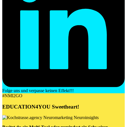
Folge uns und verpasse keinen Effekt!!!
#NMI2GO
EDUCATION4YOU
Sweetheart
!