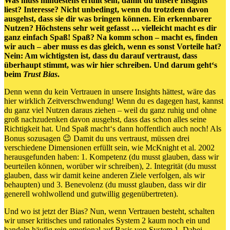
Was muss mindestens erfüllt sein, damit du unsere Insights
liest? Interesse? Nicht unbedingt, wenn du trotzdem davon
ausgehst, dass sie dir was bringen können. Ein erkennbarer
Nutzen? Höchstens sehr weit gefasst … vielleicht macht es dir
ganz einfach Spaß! Spaß? Na komm schon – macht es, finden
wir auch – aber muss es das gleich, wenn es sonst Vorteile hat?
Nein: Am wichtigsten ist, dass du darauf vertraust, dass
überhaupt stimmt, was wir hier schreiben. Und darum geht‘s
beim
Trust Bias
.
Denn wenn du kein Vertrauen in unsere Insights hättest, wäre das
hier wirklich Zeitverschwendung! Wenn du es dagegen hast, kannst
du ganz viel Nutzen daraus ziehen – weil du ganz ruhig und ohne
groß nachzudenken davon ausgehst, dass das schon alles seine
Richtigkeit hat. Und Spaß macht‘s dann hoffentlich auch noch! Als
Bonus sozusagen 😉 Damit du uns vertraust, müssen drei
verschiedene Dimensionen erfüllt sein, wie McKnight et al. 2002
herausgefunden haben: 1. Kompetenz (du musst glauben, dass wir
beurteilen können, worüber wir schreiben), 2. Integrität (du musst
glauben, dass wir damit keine anderen Ziele verfolgen, als wir
behaupten) und 3. Benevolenz (du musst glauben, dass wir dir
generell wohlwollend und gutwillig gegenübertreten).
Und wo ist jetzt der Bias? Nun, wenn Vertrauen besteht, schalten
wir unser kritisches und rationales System 2 kaum noch ein und
handeln häufig rein emotional auf Basis von System 1. Dabei