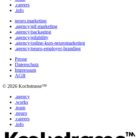
.careers
.info
neuro.marketing
.agency/gif-marketing
.agency/packaging
.agency/gifability
.agency/online-kurs-neuromarketing
.agency/neuro-employer-branding
Presse
Datenschutz
Impressum
AGB
© 2026 Kochstrasse™
.agency
.works
.team
.neuro
.careers
.info