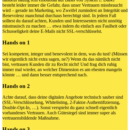
besteht leider immer die Gefahr, dass unser Vertrauen missbraucht
wird – gerade im Marketing, wo Zweifel zumindest an Integrität und
Benevolenz manchmal durchaus berechtigt sind. In jedem Fall
solltest du darauf achten, Kunden und Interessenten nicht unnötig
misstrauisch zu machen … etwa indem du einfach aus Faulheit oder
Schusseligkeit deine E-Mails nicht SSL-verschlüsselst.
Hands on 1
Sei kompetent, integer und benevolent in dem, was du tust! (Müssen
wir eigentlich nicht extra sagen, ne?) Wenn du das nämlich nicht
bist, vertrauen Kunden dir zu Recht nicht! Und frag dich ruhig
immer mal wieder, an welcher Dimension es am ehesten mangeln
könnte … und dann besser entsprechend nach.
Hands on 2
Achte darauf, dass deine digitalen Angebote technisch sauber sind
(SSL-Verschlüsselung, Whitelisting, 2-Faktor-Authentifizierung,
Double-Opt-In, …). Sonst verspielst du ganz schnell eigentlich
vorhandenes Vertrauen. Auch Gütesiegel sind immer super als
vertrauensbildende Maßnahme.
Hands on 3