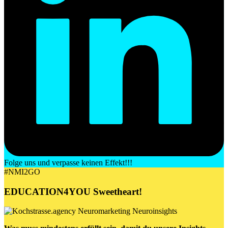
Folge uns und verpasse keinen Effekt!!!
#NMI2GO
EDUCATION4YOU
Sweetheart
!