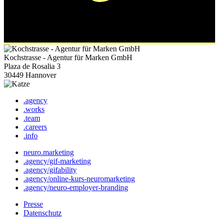
Kochstrasse - Agentur für Marken GmbH
Plaza de Rosalia 3
30449 Hannover
.agency
.works
.team
.careers
.info
neuro.marketing
.agency/gif-marketing
.agency/gifability
.agency/online-kurs-neuromarketing
.agency/neuro-employer-branding
Presse
Datenschutz