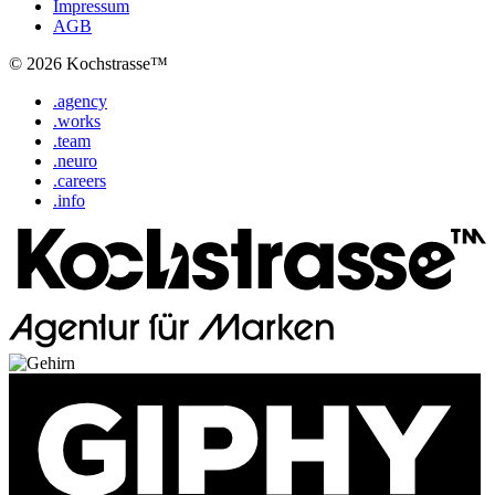
Impressum
AGB
© 2026 Kochstrasse™
.agency
.works
.team
.neuro
.careers
.info