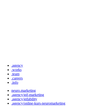
.agency
.works
.team
.careers
.info
neuro.marketing
.agency/gif-marketing
.agency/gifability
.agency/online-kurs-neuromarketing