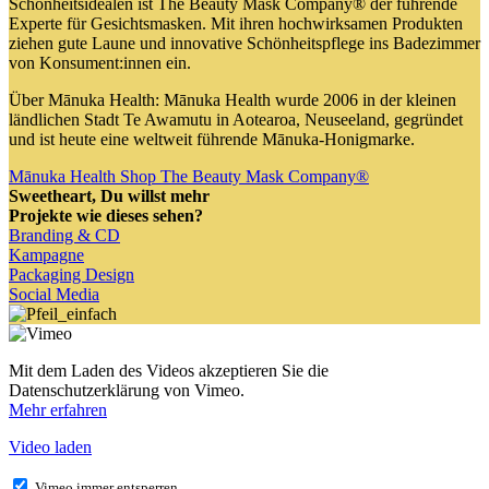
Schönheitsidealen ist The Beauty Mask Company® der führende
Experte für Gesichtsmasken. Mit ihren hochwirksamen Produkten
ziehen gute Laune und innovative Schönheitspflege ins Badezimmer
von Konsument:innen ein.
Über Mānuka Health: Mānuka Health wurde 2006 in der kleinen
ländlichen Stadt Te Awamutu in Aotearoa, Neuseeland, gegründet
und ist heute eine weltweit führende Mānuka-Honigmarke.
Mānuka Health Shop
The Beauty Mask Company®
Sweetheart
, Du willst mehr
Projekte wie dieses sehen?
Branding & CD
Kampagne
Packaging Design
Social Media
Mit dem Laden des Videos akzeptieren Sie die
Datenschutzerklärung von Vimeo.
Mehr erfahren
Video laden
Vimeo immer entsperren