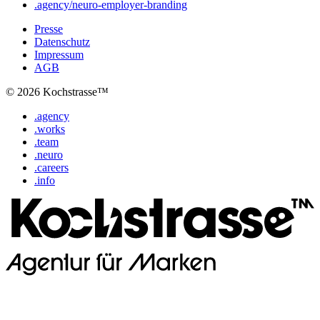
.agency/neuro-employer-branding
Presse
Datenschutz
Impressum
AGB
© 2026 Kochstrasse™
.agency
.works
.team
.neuro
.careers
.info