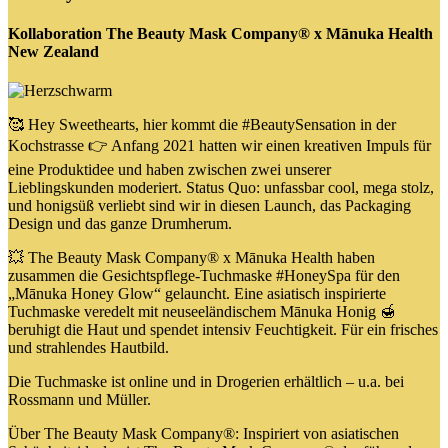
Kollaboration The Beauty Mask Company® x Mānuka Health
New Zealand
🥰 Hey Sweethearts, hier kommt die #BeautySensation in der
Kochstrasse 👉 Anfang 2021 hatten wir einen kreativen Impuls für
eine Produktidee und haben zwischen zwei unserer
Lieblingskunden moderiert. Status Quo: unfassbar cool, mega stolz,
und honigsüß verliebt sind wir in diesen Launch, das Packaging
Design und das ganze Drumherum.
💥 The Beauty Mask Company® x Mānuka Health haben
zusammen die Gesichtspflege-Tuchmaske #HoneySpa für den
„Mānuka Honey Glow“ gelauncht. Eine asiatisch inspirierte
Tuchmaske veredelt mit neuseeländischem Mānuka Honig 🍯
beruhigt die Haut und spendet intensiv Feuchtigkeit. Für ein frisches
und strahlendes Hautbild.
Die Tuchmaske ist online und in Drogerien erhältlich – u.a. bei
Rossmann und Müller.
Über The Beauty Mask Company®: Inspiriert von asiatischen