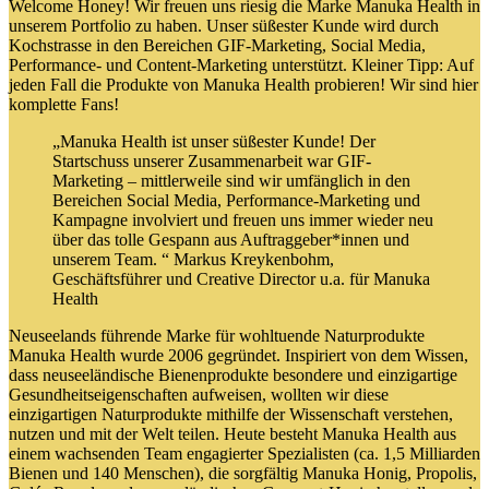
Welcome Honey! Wir freuen uns riesig die Marke Manuka Health in
unserem Portfolio zu haben. Unser süßester Kunde wird durch
Kochstrasse in den Bereichen GIF-Marketing, Social Media,
Performance- und Content-Marketing unterstützt. Kleiner Tipp: Auf
jeden Fall die Produkte von Manuka Health probieren! Wir sind hier
komplette Fans!
„Manuka Health ist unser süßester Kunde! Der
Startschuss unserer Zusammenarbeit war GIF-
Marketing – mittlerweile sind wir umfänglich in den
Bereichen Social Media, Performance-Marketing und
Kampagne involviert und freuen uns immer wieder neu
über das tolle Gespann aus Auftraggeber*innen und
unserem Team. “ Markus Kreykenbohm,
Geschäftsführer und Creative Director u.a. für Manuka
Health
Neuseelands führende Marke für wohltuende Naturprodukte
Manuka Health wurde 2006 gegründet. Inspiriert von dem Wissen,
dass neuseeländische Bienenprodukte besondere und einzigartige
Gesundheitseigenschaften aufweisen, wollten wir diese
einzigartigen Naturprodukte mithilfe der Wissenschaft verstehen,
nutzen und mit der Welt teilen. Heute besteht Manuka Health aus
einem wachsenden Team engagierter Spezialisten (ca. 1,5 Milliarden
Bienen und 140 Menschen), die sorgfältig Manuka Honig, Propolis,