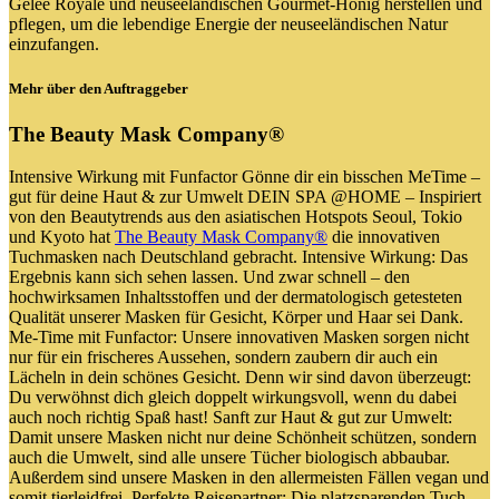
Gelée Royale und neuseeländischen Gourmet-Honig herstellen und
pflegen, um die lebendige Energie der neuseeländischen Natur
einzufangen.
Mehr über den Auftraggeber
The Beauty Mask Company®
Intensive Wirkung mit Funfactor Gönne dir ein bisschen MeTime –
gut für deine Haut & zur Umwelt DEIN SPA @HOME – Inspiriert
von den Beautytrends aus den asiatischen Hotspots Seoul, Tokio
und Kyoto hat
The Beauty Mask Company®
die innovativen
Tuchmasken nach Deutschland gebracht. Intensive Wirkung: Das
Ergebnis kann sich sehen lassen. Und zwar schnell – den
hochwirksamen Inhaltsstoffen und der dermatologisch getesteten
Qualität unserer Masken für Gesicht, Körper und Haar sei Dank.
Me-Time mit Funfactor: Unsere innovativen Masken sorgen nicht
nur für ein frischeres Aussehen, sondern zaubern dir auch ein
Lächeln in dein schönes Gesicht. Denn wir sind davon überzeugt:
Du verwöhnst dich gleich doppelt wirkungsvoll, wenn du dabei
auch noch richtig Spaß hast! Sanft zur Haut & gut zur Umwelt:
Damit unsere Masken nicht nur deine Schönheit schützen, sondern
auch die Umwelt, sind alle unsere Tücher biologisch abbaubar.
Außerdem sind unsere Masken in den allermeisten Fällen vegan und
somit tierleidfrei. Perfekte Reisepartner: Die platzsparenden Tuch-