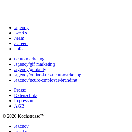
.agency
.works
.team
.careers
.info
neuro.marketing
.agency/gif-marketing
.agency/gifability
.agency/online-kurs-neuromarketing
.agency/neuro-employer-branding
Presse
Datenschutz
Impressum
AGB
© 2026 Kochstrasse™
.agency
.works