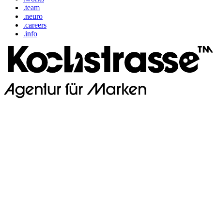
.team
.neuro
.careers
.info