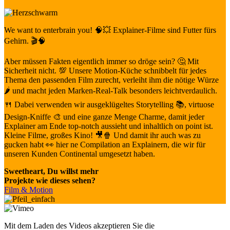
We want to enterbrain you! 🧠💥 Explainer-Filme sind Futter fürs
Gehirn. 🎬🧠
Aber müssen Fakten eigentlich immer so dröge sein? 🤔 Mit
Sicherheit nicht. 💯 Unsere Motion-Küche schnibbelt für jedes
Thema den passenden Film zurecht, verleiht ihm die nötige Würze
🌶️ und macht jeden Marken-Real-Talk besonders leichtverdaulich.
🍴 Dabei verwenden wir ausgeklügeltes Storytelling 📚, virtuose
Design-Kniffe 🎨 und eine ganze Menge Charme, damit jeder
Explainer am Ende top-notch aussieht und inhaltlich on point ist.
Kleine Filme, großes Kino! 🎥🍿 Und damit ihr auch was zu
gucken habt 👀 hier ne Compilation an Explainern, die wir für
unseren Kunden Continental umgesetzt haben.
Sweetheart
, Du willst mehr
Projekte wie dieses sehen?
Film & Motion
Mit dem Laden des Videos akzeptieren Sie die