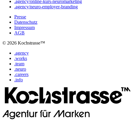
.agency/online-kurs-neuromarketing
.agency/neuro-employer-branding
Presse
Datenschutz
Impressum
AGB
© 2026 Kochstrasse™
.agency
.works
.team
.neuro
.careers
.info