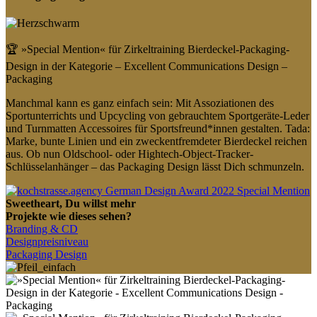
🏆 »Special Mention« für Zirkeltraining Bierdeckel-Packaging-
Design in der Kategorie – Excellent Communications Design –
Packaging
Manchmal kann es ganz einfach sein: Mit Assoziationen des
Sportunterrichts und Upcycling von gebrauchtem Sportgeräte-Leder
und Turnmatten Accessoires für Sportsfreund*innen gestalten. Tada:
Marke, bunte Linien und ein zweckentfremdeter Bierdeckel reichen
aus. Ob nun Oldschool- oder Hightech-Object-Tracker-
Schlüsselanhänger – das Packaging Design lässt Dich schmunzeln.
Sweetheart
, Du willst mehr
Projekte wie dieses sehen?
Branding & CD
Designpreisniveau
Packaging Design