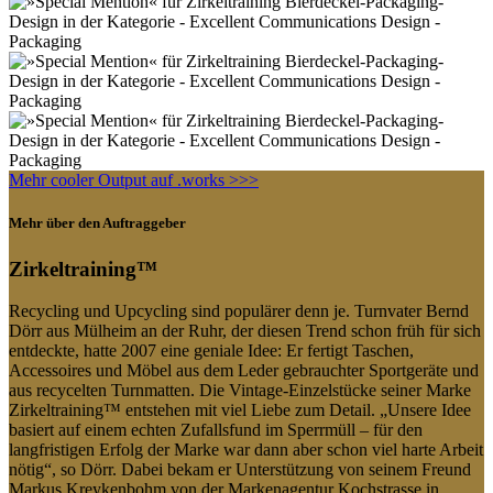
Mehr cooler Output auf .works >>>
Mehr über den Auftraggeber
Zirkeltraining™
Recycling und Upcycling sind populärer denn je. Turnvater Bernd
Dörr aus Mülheim an der Ruhr, der diesen Trend schon früh für sich
entdeckte, hatte 2007 eine geniale Idee: Er fertigt Taschen,
Accessoires und Möbel aus dem Leder gebrauchter Sportgeräte und
aus recycelten Turnmatten. Die Vintage-Einzelstücke seiner Marke
Zirkeltraining™ entstehen mit viel Liebe zum Detail. „Unsere Idee
basiert auf einem echten Zufallsfund im Sperrmüll – für den
langfristigen Erfolg der Marke war dann aber schon viel harte Arbeit
nötig“, so Dörr. Dabei bekam er Unterstützung von seinem Freund
Markus Kreykenbohm von der Markenagentur Kochstrasse in