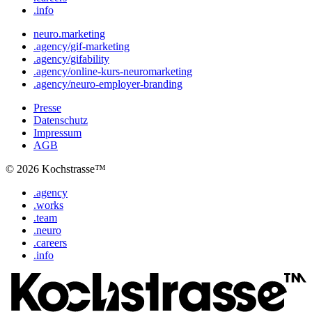
.info
neuro.marketing
.agency/gif-marketing
.agency/gifability
.agency/online-kurs-neuromarketing
.agency/neuro-employer-branding
Presse
Datenschutz
Impressum
AGB
© 2026 Kochstrasse™
.agency
.works
.team
.neuro
.careers
.info