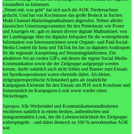
Gesundheit zu kümmern.
„Nimm mit, was geht“ hat sich auch die AOK Niedersachsen
gedacht. Und hat von Kochstrasse das große Besteck in Sachen
Multi-Channel-Marketingmaßnahmen abgerufen. Neben allerlei
klassischen Umsetzungsvarianten für den Printeinsatz wie Poster
und Anzeigen etc. gab es darum diverse digitale Maßnahmen: von
der Landingpage über ein digitales Infopaket für die weitergehende
Information von Interessent:innen sowie Organic- und Paid-Social-
Media-Content für Insta und TikTok bis hin zu digitalen Audiospots
für die regionale Ausspielung auf Streamingplattformen. Ein
attraktives Set an coolen GIFs, mit denen die eigene Social-Media-
Kommunikation sowie die der Zielgruppe aufgepeppt werden
konnte, durfte natürlich auch nicht fehlen und Banner zum Einsatz
bei Sportkooperationen waren ebenfalls dabei. Als kleine,
zielgruppenspezifische Schmankerl gabs als zusätzliche
Kampagnen-Elemente für den Einsatz am POS noch Kondome und
Sonnenmilch im Kampagnen-Look sowie wieder einen
Stickerbogen.
Apropos: Alle Werbemittel und Kommunikationsmaßnahmen
erschienen natürlich in einem freshen, authentischen und
instagrammablen Look, der die Lebenswirklichkeit der Zielgruppe
widerspiegelte – und dabei dennoch zu 100 % unverkennbar AOK
war.