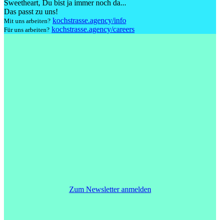
Sweetheart
, Du bist ja immer noch da...
Das passt zu uns!
kochstrasse.agency/info
Mit uns arbeiten?
kochstrasse.agency/careers
Für uns arbeiten?
Zum Newsletter anmelden