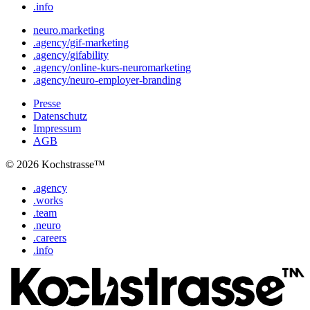
.info
neuro.marketing
.agency/gif-marketing
.agency/gifability
.agency/online-kurs-neuromarketing
.agency/neuro-employer-branding
Presse
Datenschutz
Impressum
AGB
© 2026 Kochstrasse™
.agency
.works
.team
.neuro
.careers
.info