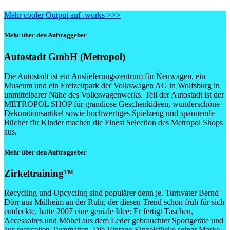
Mehr cooler Output auf .works >>>
Mehr über den Auftraggeber
Autostadt GmbH (Metropol)
Die Autostadt ist ein Auslieferungszentrum für Neuwagen, ein
Museum und ein Freizeitpark der Volkswagen AG in Wolfsburg in
unmittelbarer Nähe des Volkswagenwerks. Teil der Autostadt ist der
METROPOL SHOP für grandiose Geschenkideen, wunderschöne
Dekorationsartikel sowie hochwertiges Spielzeug und spannende
Bücher für Kinder machen die Finest Selection des Metropol Shops
aus.
Mehr über den Auftraggeber
Zirkeltraining™
Recycling und Upcycling sind populärer denn je. Turnvater Bernd
Dörr aus Mülheim an der Ruhr, der diesen Trend schon früh für sich
entdeckte, hatte 2007 eine geniale Idee: Er fertigt Taschen,
Accessoires und Möbel aus dem Leder gebrauchter Sportgeräte und
aus recycelten Turnmatten. Die Vintage-Einzelstücke seiner Marke