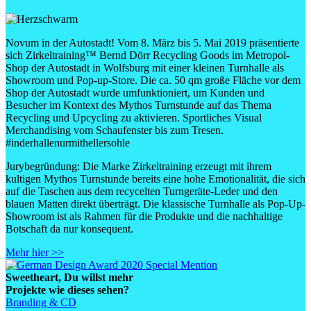
Novum in der Autostadt! Vom 8. März bis 5. Mai 2019 präsentierte
sich Zirkeltraining™ Bernd Dörr Recycling Goods im Metropol-
Shop der Autostadt in Wolfsburg mit einer kleinen Turnhalle als
Showroom und Pop-up-Store. Die ca. 50 qm große Fläche vor dem
Shop der Autostadt wurde umfunktioniert, um Kunden und
Besucher im Kontext des Mythos Turnstunde auf das Thema
Recycling und Upcycling zu aktivieren. Sportliches Visual
Merchandising vom Schaufenster bis zum Tresen.
#inderhallenurmithellersohle
Jurybegründung: Die Marke Zirkeltraining erzeugt mit ihrem
kultigen Mythos Turnstunde bereits eine hohe Emotionalität, die sich
auf die Taschen aus dem recycelten Turngeräte-Leder und den
blauen Matten direkt überträgt. Die klassische Turnhalle als Pop-Up-
Showroom ist als Rahmen für die Produkte und die nachhaltige
Botschaft da nur konsequent.
Mehr hier >>
Sweetheart
, Du willst mehr
Projekte wie dieses sehen?
Branding & CD