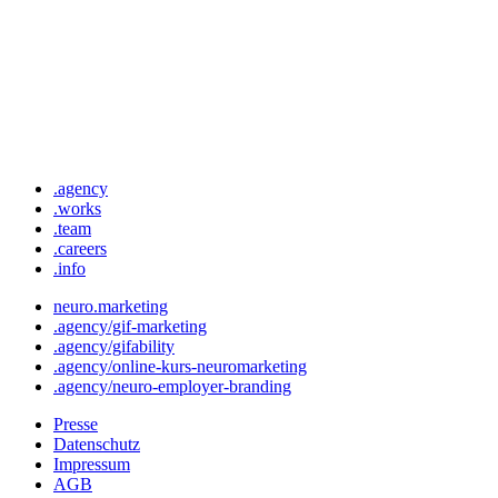
.agency
.works
.team
.careers
.info
neuro.marketing
.agency/gif-marketing
.agency/gifability
.agency/online-kurs-neuromarketing
.agency/neuro-employer-branding
Presse
Datenschutz
Impressum
AGB