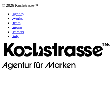
© 2026 Kochstrasse™
.agency
.works
.team
.neuro
.careers
.info