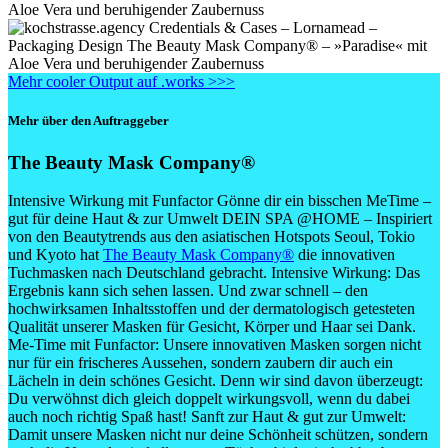
Mehr cooler Output auf .works >>>
Mehr über den Auftraggeber
The Beauty Mask Company®
Intensive Wirkung mit Funfactor Gönne dir ein bisschen MeTime –
gut für deine Haut & zur Umwelt DEIN SPA @HOME – Inspiriert
von den Beautytrends aus den asiatischen Hotspots Seoul, Tokio
und Kyoto hat
The Beauty Mask Company®
die innovativen
Tuchmasken nach Deutschland gebracht. Intensive Wirkung: Das
Ergebnis kann sich sehen lassen. Und zwar schnell – den
hochwirksamen Inhaltsstoffen und der dermatologisch getesteten
Qualität unserer Masken für Gesicht, Körper und Haar sei Dank.
Me-Time mit Funfactor: Unsere innovativen Masken sorgen nicht
nur für ein frischeres Aussehen, sondern zaubern dir auch ein
Lächeln in dein schönes Gesicht. Denn wir sind davon überzeugt:
Du verwöhnst dich gleich doppelt wirkungsvoll, wenn du dabei
auch noch richtig Spaß hast! Sanft zur Haut & gut zur Umwelt:
Damit unsere Masken nicht nur deine Schönheit schützen, sondern