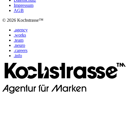
Datenschutz
Impressum
AGB
© 2026 Kochstrasse™
.agency
.works
.team
.neuro
.careers
.info