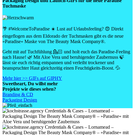
Packaging Design und Launch-GIFs für die neue Paradise
Tuchmaske
🌴 #WelcomeToParadise ☀️ Lust auf Urlaubsfeeling? 😍 Direkt
eingeflogen aus dem Eldorado der Tuchmasken gibt es die neue
»Paradise« Maske von The Beauty Mask Company®.
Geht mit auf Tuchfühlung 💁🏻 und holt euch das Paradise-Feeling
nach Hause! 🌿 Mit Aloe Vera und beruhigender Zaubernuss 🍃
lässt sie euch richtig entspannen und verleiht trockener und
beanspruchter Haut gleichzeitig einen Feuchtigkeits-Boost. 💦
Mehr hier >>
GIFs auf GIPHY
Sweetheart
, Du willst mehr
Projekte wie dieses sehen?
Branding & CD
Packaging Design