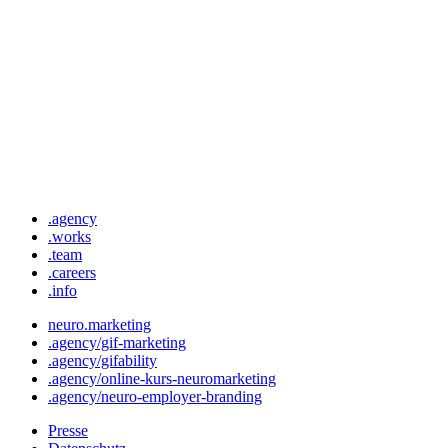
.agency
.works
.team
.careers
.info
neuro.marketing
.agency/gif-marketing
.agency/gifability
.agency/online-kurs-neuromarketing
.agency/neuro-employer-branding
Presse