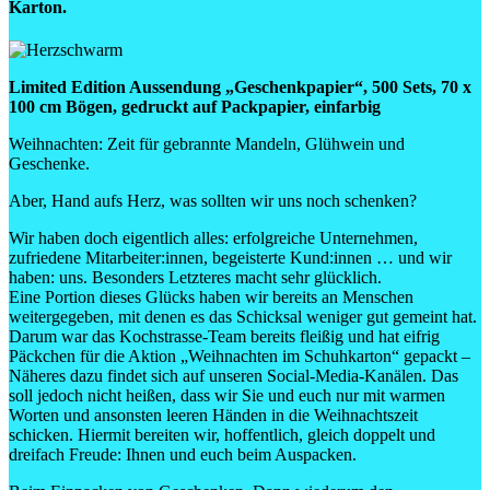
Karton.
Limited Edition Aussendung „Geschenkpapier“, 500 Sets, 70 x
100 cm Bögen, gedruckt auf Packpapier, einfarbig
Weihnachten: Zeit für gebrannte Mandeln, Glühwein und
Geschenke.
Aber, Hand aufs Herz, was sollten wir uns noch schenken?
Wir haben doch eigentlich alles: erfolgreiche Unternehmen,
zufriedene Mitarbeiter:innen, begeisterte Kund:innen … und wir
haben: uns. Besonders Letzteres macht sehr glücklich.
Eine Portion dieses Glücks haben wir bereits an Menschen
weitergegeben, mit denen es das Schicksal weniger gut gemeint hat.
Darum war das Kochstrasse-Team bereits fleißig und hat eifrig
Päckchen für die Aktion „Weihnachten im Schuhkarton“ gepackt –
Näheres dazu findet sich auf unseren Social-Media-Kanälen. Das
soll jedoch nicht heißen, dass wir Sie und euch nur mit warmen
Worten und ansonsten leeren Händen in die Weihnachtszeit
schicken. Hiermit bereiten wir, hoffentlich, gleich doppelt und
dreifach Freude: Ihnen und euch beim Auspacken.