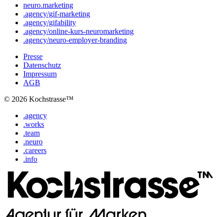
neuro.marketing
.agency/gif-marketing
.agency/gifability
.agency/online-kurs-neuromarketing
.agency/neuro-employer-branding
Presse
Datenschutz
Impressum
AGB
© 2026 Kochstrasse™
.agency
.works
.team
.neuro
.careers
.info