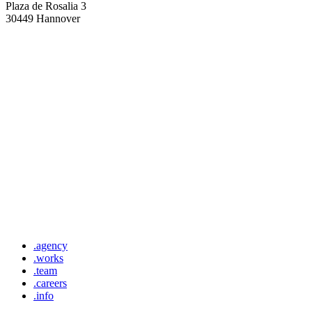
Plaza de Rosalia 3
30449 Hannover
.agency
.works
.team
.careers
.info