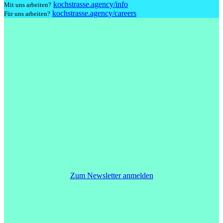
kochstrasse.agency/info
Mit uns arbeiten?
kochstrasse.agency/careers
Für uns arbeiten?
Zum Newsletter anmelden