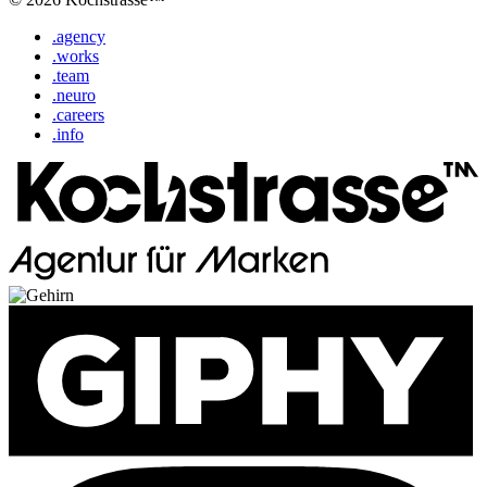
.agency
.works
.team
.neuro
.careers
.info