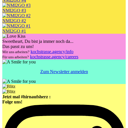
NMI2GO #4
NMI2GO #3
NMI2GO #2
NMI2GO #1
Sweetheart
, Du bist ja immer noch da...
Das passt zu uns!
kochstrasse.agency/info
Mit uns arbeiten?
kochstrasse.agency/careers
Für uns arbeiten?
Zum Newsletter anmelden
Jetzt mal #hirnaufsherz :
Folge uns!