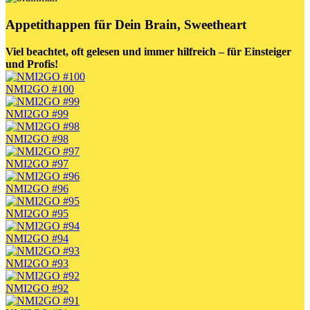
Appetithappen für Dein Brain,
Sweetheart
Viel beachtet, oft gelesen und immer hilfreich – für Einsteiger
und Profis!
NMI2GO #100
NMI2GO #99
NMI2GO #98
NMI2GO #97
NMI2GO #96
NMI2GO #95
NMI2GO #94
NMI2GO #93
NMI2GO #92